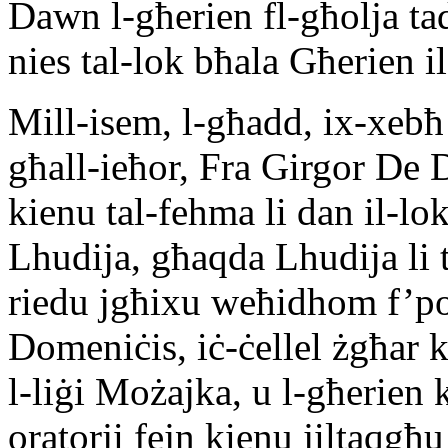
Dawn l-għerien fl-għolja t
nies tal-lok bħala Għerien i
Mill-isem, l-għadd, ix-xebħ
għall-ieħor, Fra Girgor De 
kienu tal-fehma li dan il-l
Lhudija, għaqda Lhudija li 
riedu jgħixu weħidhom f’po
Domeniċis, iċ-ċellel żgħar k
l-liġi Możajka, u l-għerien
oratorji fejn kienu jiltaqgħu