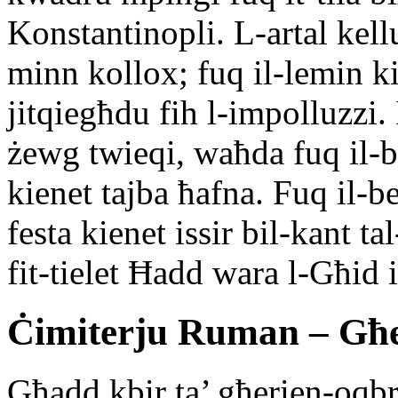
Konstantinopli. L-artal kel
minn kollox; fuq il-lemin 
jitqiegħdu fih l-impolluzzi
żewg twieqi, waħda fuq il-bie
kienet tajba ħafna. Fuq il-be
festa kienet issir bil-kant t
fit-tielet Ħadd wara l-Għid 
Ċimiterju Ruman – Għe
Għadd kbir ta’ għerien-oqbr