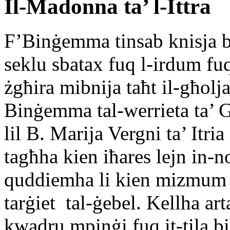
Il-Madonna ta’ l-Ittra
F’Binġemma tinsab knisja ben
seklu sbatax fuq l-irdum fu
żgħira mibnija taħt il-għolja 
Binġemma tal-werrieta ta’ G
lil B. Marija Vergni ta’ Itri
tagħha kien iħares lejn in-n
quddiemha li kien mizmum ta
tarġiet tal-ġebel. Kellha art
kwadru mpinġi fuq it-tila b