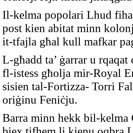
Il-kelma popolari Lhud fiha 
post kien abitat minn kolon
it-tfajla għal kull mafkar pa
L-għadd ta’ ġarrar u rqaqat
fl-istess għolja mir-Royal E
sisien tal-Fortizza- Torri Fal
oriġinu Feniċju.
Barra minn hekk bil-kelma 
biex tifhem li kienu oqbra