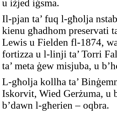
u iżjed iġsma.
Il-pjan ta’ fuq l-għolja nst
kienu għadhom preservati ta
Lewis u Fielden fl-1874, waq
fortizza u l-linji ta’ Torri 
ta’ meta ġew misjuba, u b’h
L-għolja kollha ta’ Binġemma
Iskorvit, Wied Gerżuma, u
b’dawn l-għerien – oqbra.