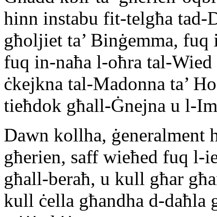
hinn instabu fit-telgħa tad
għoljiet ta’ Binġemma, fuq i
fuq in-naħa l-oħra tal-Wied
ċkejkna tal-Madonna ta’ Hode
tieħdok għall-Ġnejna u l-Imġ
Dawn kollha, ġeneralment
għerien, saff wieħed fuq l-i
għall-beraħ, u kull għar għa
kull ċella għandha d-daħla g