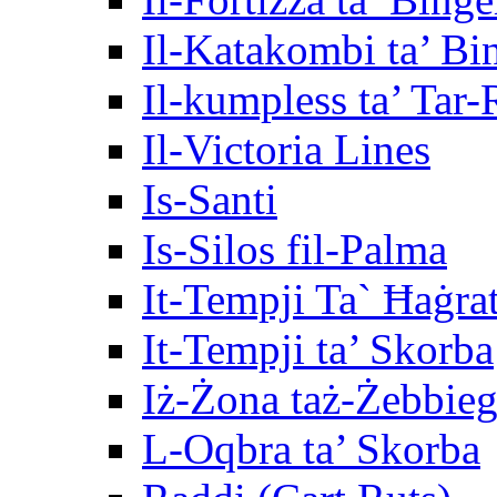
Il-Katakombi ta’ B
Il-kumpless ta’ Tar
Il-Victoria Lines
Is-Santi
Is-Silos fil-Palma
It-Tempji Ta` Ħaġra
It-Tempji ta’ Skorba
Iż-Żona taż-Żebbie
L-Oqbra ta’ Skorba