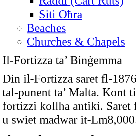
Raddi (Cart Ruts)
Siti Oħra
Beaches
Churches & Chapels
Il-Fortizza ta’ Binġemma
Din il-Fortizza saret fl-187
tal-punent ta’ Malta. Kont t
fortizzi kollha antiki. Sare
u swiet madwar it-Lm8,000