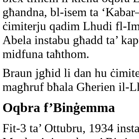
għandna, bl-isem ta ‘Kabar
ċimiterju qadim Lhudi fl-Im
Abela instabu għadd ta’ kapt
midfuna taħthom.
Braun jgħid li dan hu ċim
magħruf bħala Għerien il-L
Oqbra f’Binġemma
Fit-3 ta’ Ottubru, 1934 inst