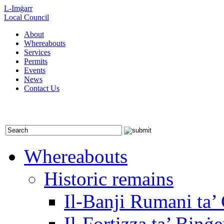
L-Imġarr
Local Council
About
Whereabouts
Services
Permits
Events
News
Contact Us
Whereabouts
Historic remains
Il-Banji Rumani ta’
Il-Fortizza ta’ Bin