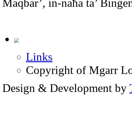
Maqbar’, in-naħa ta’ Binġem
Links
Copyright of Mgarr Lo
Design & Development by